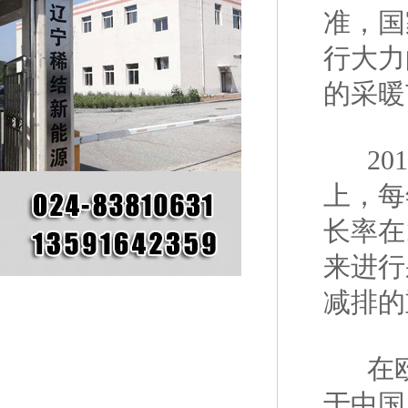
准，国
行大力
的采暖
201
上，每
长率在
来进行
减排的
在欧
于中国