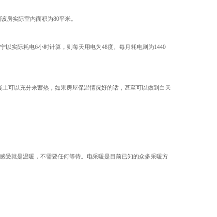
则该房实际室内面积为80平米。
宁以实际耗电6小时计算，则每天用电为48度。每月耗电则为1440
混凝土可以充分来蓄热，如果房屋保温情况好的话，甚至可以做到白天
一感受就是温暖，不需要任何等待。电采暖是目前已知的众多采暖方