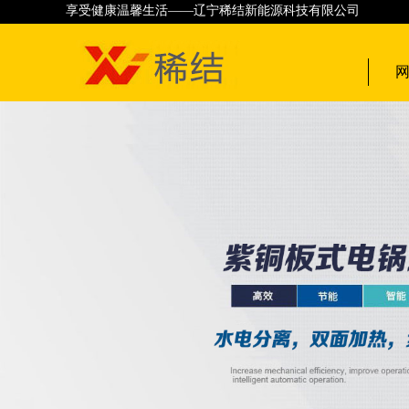
享受健康温馨生活——辽宁稀结新能源科技有限公司