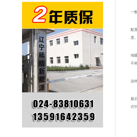
一
配
度
地
不耗
这
最
式